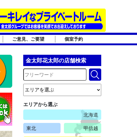
ご意見、ご要望
個室予約
金太郎花太郎の店舗検索
エリアから選ぶ
北海道
東北
甲信越