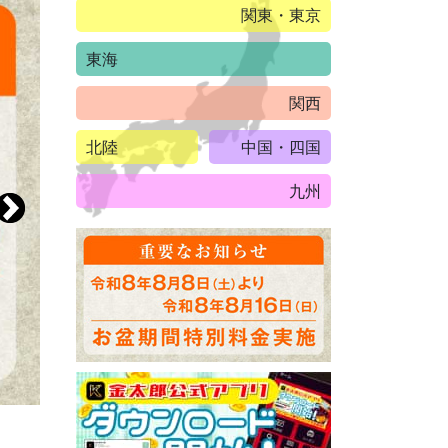
関東・東京
東海
関西
北陸
中国・四国
九州