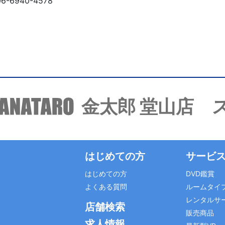
06-6940-4578
金太郎 堂山店 
はじめての方
サービ
はじめての方
DVD鑑賞
よくある質問
ルームタイ
レンタルサ
店舗検索
販売商品
求人情報