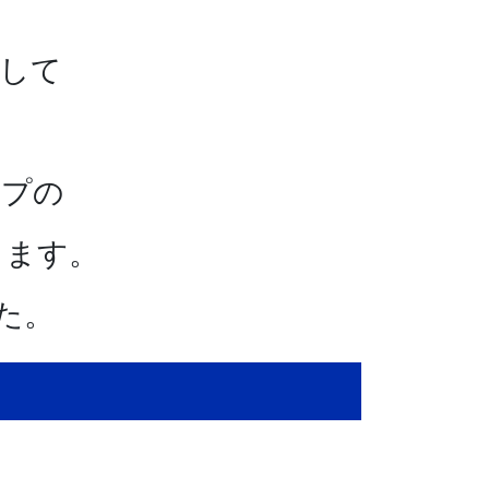
まして
。
ープの
します。
た。