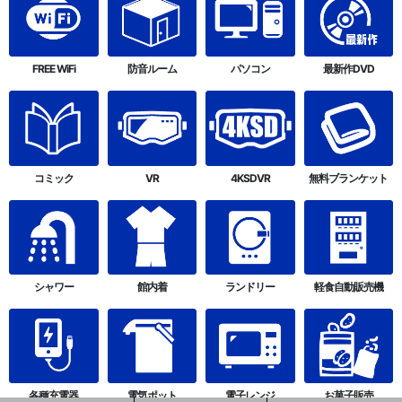
FREE WiFi
防音ルーム
パソコン
最新作DVD
コミック
VR
4KSDVR
無料ブランケット
シャワー
館内着
ランドリー
軽食自動販売機
各種充電器
電気ポット
電子レンジ
お菓子販売