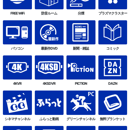
FREE WiFi
防音ルーム
分煙
プラズマクラスター
パソコン
最新作DVD
新聞・雑誌
コミック
4KVR
4KSDVR
PICTION
DAZN
シネマチャンネル
ふらっと動画
グリーンチャンネル
無料ブランケット